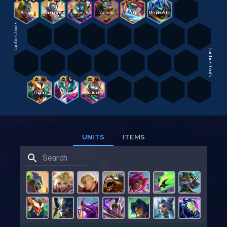
Aatrox
Gangplank
Jarvan IV
Volibear
Yone
Megamecha
tactics.tools
tactics.tools
Lucian
Senna
Karma
UNITS
ITEMS
tactics.tools
tactics.tools