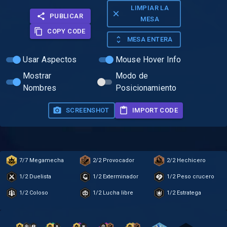
LIMPIAR LA
PUBLICAR
MESA
COPY CODE
MESA ENTERA
Usar Aspectos
Mouse Hover Info
Mostrar
Modo de
Nombres
Posicionamiento
SCREENSHOT
IMPORT CODE
7/7 Megamecha
2/2 Provocador
2/2 Hechicero
1/2 Duelista
1/2 Exterminador
1/2 Peso crucero
1/2 Coloso
1/2 Lucha libre
1/2 Estratega