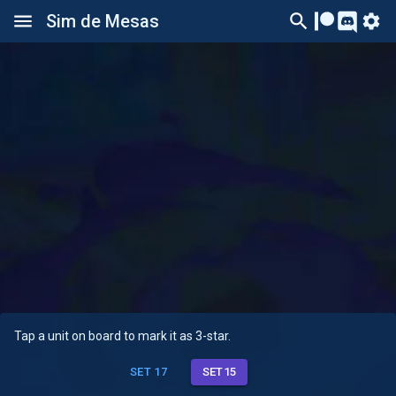
Sim de Mesas
Tap a unit on board to mark it as 3-star.
SET 17
SET15