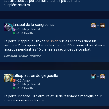
Les attaques du porteur lui rendent 5 pts de mana
supplémentaires.
Linceul de la congruence
+
+20
Magic Resist
+150
Health
Le porteur applique 30% de
scission
sur les ennemis dans un
rayon de 2 hexagones. Le porteur gagne +15 armure et résistance
magique pendant les 15 premières secondes de combat.
Scission
: réduit l'armure.
Lithoplastron de gargouille
+
+25
Armor
+25
Magic Resist
+100
Health
Le porteur gagne 10 d'armure et 10 de résistance magique pour
chaque ennemi qui le cible.