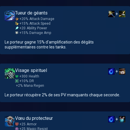
Tueur de géants
+
+20%
Attack Damage
+15%
Attack Speed
+20
Ability Power
+15%
Damage Amp
Le porteur gagne 15% d'amplification des dégâts
supplémentaires contre les tanks.
Visage spirituel
+
+300
Health
+10%
DR
+2%
Mana Regen
Le porteur récupère 2% de ses PV manquants chaque seconde.
Vœu du protecteur
+
+25
Armor
+25
Magic Resist