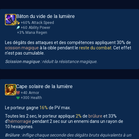
Bâton du vide de la lumière
+60%
Attack Speed
+60
Ability Power
+3%
Mana Regen
Les dégâts des attaques et des compétences appliquent 30% de
scission magique
à la cible pendant le
reste du combat.
Cet effet
n'est pas cumulable.
Scission magique
: réduit la résistance magique.
Cape solaire de la lumière
+40
Armor
+300
Health
Le porteur gagne
16%
de PV max.
Toutes les 2 sec, le porteur applique
2%
de
brûlure
et 33%
d'
hémorragie
pendant 2 sec sur un ennemi dans un rayon de
10 hexagones.
Brûlure
: inflige chaque seconde des dégâts bruts équivalents à un