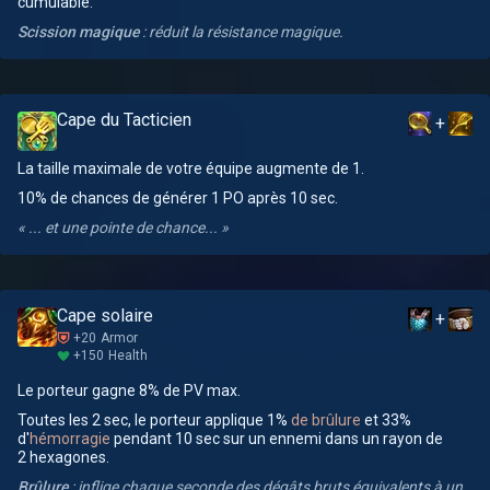
cumulable.
Scission magique
: réduit la résistance magique.
Cape du Tacticien
+
La taille maximale de votre équipe augmente de 1.
10% de chances de générer 1 PO après 10 sec.
« ... et une pointe de chance... »
Cape solaire
+
+20
Armor
+150
Health
Le porteur gagne 8% de PV max.
Toutes les 2 sec, le porteur applique 1%
de brûlure
et 33%
d'
hémorragie
pendant 10 sec sur un ennemi dans un rayon de
2 hexagones.
Brûlure
: inflige chaque seconde des dégâts bruts équivalents à un