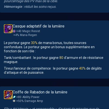
pourcentage des PV max de la cible.
Hémorragie
: réduit les soins reçus.
Casque adaptatif de la lumière
+40
Magic Resist
+4%
Mana Regen
Le porteur gagne
30%
de mana bonus, toutes sources
confondues. Le porteur gagne un bonus supplémentaire en
fonction de son rôle :
Tank/combattant : le porteur gagne
80
d'armure et de résistance
magique.
Tireur/lanceur de compétence : le porteur gagne
40%
de dégâts
d'attaque et de puissance.
Coiffe de Rabadon de la lumière
+80
Ability Power
+50%
Damage Amp
Elle a été témoin – et responsable – d'autant de miracles que de