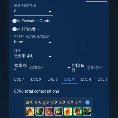
未激活羁绊数量
0
Exclude 4 Costs
排除5费卡
羁绊+1（心/冕/魂或纹章）
None
排序
低金币消耗
检索条
排除条
件:
件:
LVL 4
LVL 5
LVL 6
LVL 7
LVL 8
LVL 9
L
8796 total compositions
3
3
2
2
2
2
2