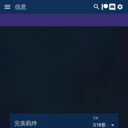
信息
Set
完美羁绊
S18赛季