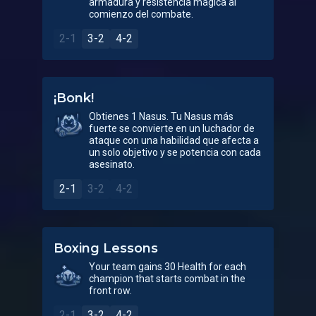
armadura y resistencia mágica al
comienzo del combate.
2-1
3-2
4-2
¡Bonk!
Obtienes 1 Nasus. Tu Nasus más
fuerte se convierte en un luchador de
ataque con una habilidad que afecta a
un solo objetivo y se potencia con cada
asesinato.
2-1
3-2
4-2
Boxing Lessons
Your team gains 30 Health for each
champion that starts combat in the
front row.
2-1
3-2
4-2