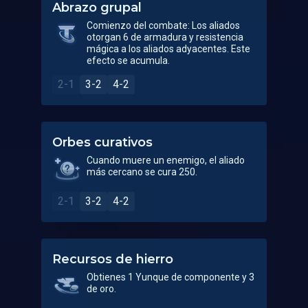
Abrazo grupal
Comienzo del combate: Los aliados
otorgan 6 de armadura y resistencia
mágica a los aliados adyacentes. Este
efecto se acumula.
2-1
3-2
4-2
Orbes curativos
Cuando muere un enemigo, el aliado
más cercano se cura 250.
2-1
3-2
4-2
Recursos de hierro
Obtienes 1 Yunque de componente y 3
de oro.