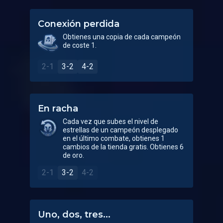
Conexión perdida
Obtienes una copia de cada campeón
de coste 1.
2-1
3-2
4-2
En racha
Cada vez que subes el nivel de
estrellas de un campeón desplegado
en el último combate, obtienes 1
cambios de la tienda gratis. Obtienes 6
de oro.
2-1
3-2
4-2
Uno, dos, tres...