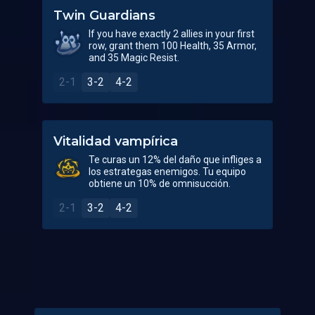
Twin Guardians
If you have exactly 2 allies in your first
row, grant them 100 Health, 35 Armor,
and 35 Magic Resist.
2-1
3-2
4-2
Vitalidad vampírica
Te curas un 12% del daño que infliges a
los estrategas enemigos. Tu equipo
obtiene un 10% de omnisucción.
2-1
3-2
4-2