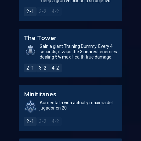
meep a gran velocidad a su objetivo.
2-1
3-2
4-2
The Tower
Gain a giant Training Dummy. Every 4
seconds, it zaps the 3 nearest enemies
dealing 5% max Health true damage.
2-1
3-2
4-2
Minititanes
Aumenta la vida actual y máxima del
jugador en 20.
2-1
3-2
4-2