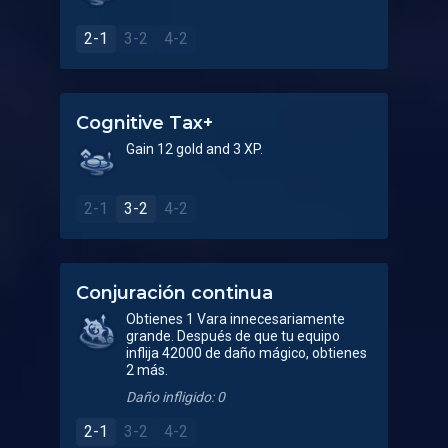
2-1
3-2
4-2
Cognitive Tax+
Gain 12 gold and 3 XP.
2-1
3-2
4-2
Conjuración continua
Obtienes 1 Vara innecesariamente
grande. Después de que tu equipo
inflija 42000 de daño mágico, obtienes
2 más.
Daño infligido: 0
2-1
3-2
4-2