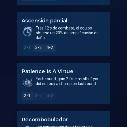
Ascensión parcial
Tras 12 s de combate, el equipo
obtiene un 20% de amplificación de
daño.
2-1
3-2
4-2
Patience Is A Virtue
Each round, gain 2 free rerolls if you
did not buy a champion last round.
2-1
3-2
4-2
Recombobulador