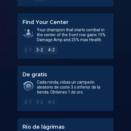
Find Your Center
Your champion that starts combat in
the center of the front row gains 15%
Damage Amp and 25% max Health.
2-1
3-2
4-2
De gratis
Cada ronda, robas un campeón
aleatorio de coste 3 o inferior de la
tienda. Obtienes 1 de oro.
2-1
3-2
4-2
Río de lágrimas