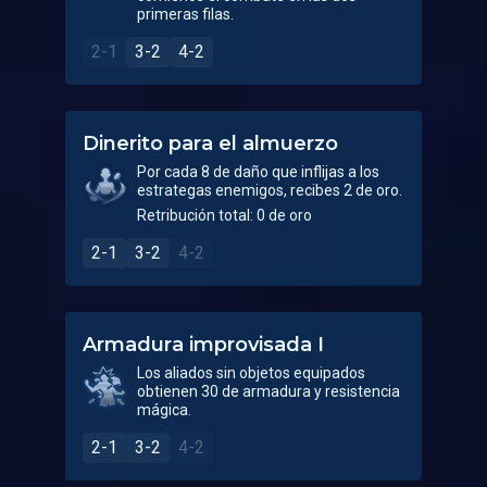
primeras filas.
2-1
3-2
4-2
Dinerito para el almuerzo
Por cada 8 de daño que inflijas a los
estrategas enemigos, recibes 2 de oro.
Retribución total: 0 de oro
2-1
3-2
4-2
Armadura improvisada I
Los aliados sin objetos equipados
obtienen 30 de armadura y resistencia
mágica.
2-1
3-2
4-2