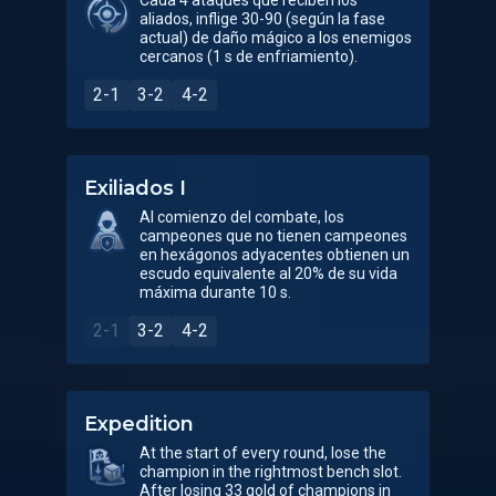
Cada 4 ataques que reciben los
aliados, inflige 30-90 (según la fase
actual) de daño mágico a los enemigos
cercanos (1 s de enfriamiento).
2-1
3-2
4-2
Exiliados I
Al comienzo del combate, los
campeones que no tienen campeones
en hexágonos adyacentes obtienen un
escudo equivalente al 20% de su vida
máxima durante 10 s.
2-1
3-2
4-2
Expedition
At the start of every round, lose the
champion in the rightmost bench slot.
After losing 33 gold of champions in