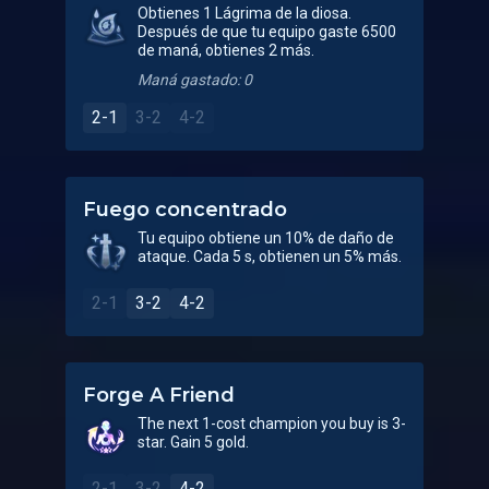
Obtienes 1 Lágrima de la diosa.
Después de que tu equipo gaste 6500
de maná, obtienes 2 más.
Maná gastado: 0
2-1
3-2
4-2
Fuego concentrado
Tu equipo obtiene un 10% de daño de
ataque. Cada 5 s, obtienen un 5% más.
2-1
3-2
4-2
Forge A Friend
The next 1-cost champion you buy is 3-
star. Gain 5 gold.
2-1
3-2
4-2