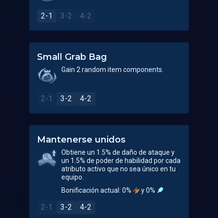
2-1
3-2
4-2
Small Grab Bag
Gain 2 random item components.
2-1
3-2
4-2
Mantenerse unidos
Obtiene un 1.5% de daño de ataque y
un 1.5% de poder de habilidad por cada
atributo activo que no sea único en tu
equipo.
Bonificación actual: 0%
y 0%
2-1
3-2
4-2