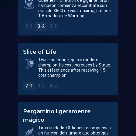
Obtienes 1 Cinturón de gigante. Si un
campeón comienza el combate con
más de 3600 de vida máxima, obtiene
1 Armadura de Warmog.
2-1
3-2
4-2
Slice of Life
Twice per stage, gain a random
champion. Its cost increases by Stage.
This effect ends after receiving 1 5-
cost champion.
2-1
3-2
4-2
Pergamino ligeramente
mágico
Tiras un dado. Obtienes recompensas
en función del número que obtengas.