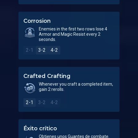
Corrosion
Enemies in the first two rows lose 4
Armor and Magic Resist every 2
seconds.
2-1
3-2
4-2
Crafted Crafting
Whenever you craft a completed item,
gain 2 rerolls.
2-1
3-2
4-2
Éxito crítico
Obtienes unos Guantes de combate.