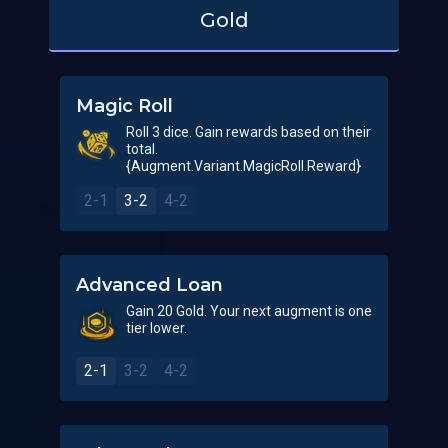
Gold
Magic Roll
Roll 3 dice. Gain rewards based on their
total.
{Augment.Variant.MagicRoll.Reward}
2-1
3-2
4-2
Advanced Loan
Gain 20 Gold. Your next augment is one
tier lower.
2-1
3-2
4-2