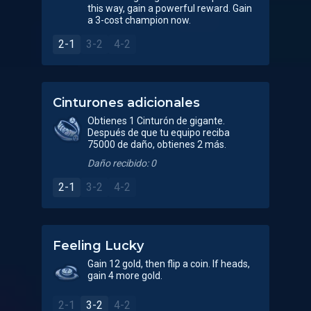
this way, gain a powerful reward. Gain
a 3-cost champion now.
2-1
3-2
4-2
Cinturones adicionales
Obtienes 1 Cinturón de gigante.
Después de que tu equipo reciba
75000 de daño, obtienes 2 más.
Daño recibido: 0
2-1
3-2
4-2
Feeling Lucky
Gain 12 gold, then flip a coin. If heads,
gain 4 more gold.
2-1
3-2
4-2