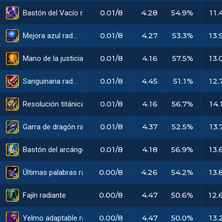
0.01/8
4.28
54.9%
11.
Bastón del Vacío radiante
0.01/8
4.27
53.3%
13.
Mejora azul radiante
0.01/8
4.16
57.5%
13.
Mano de la justicia radiante
0.01/8
4.45
51.1%
12.
Sanguinaria radiante
0.01/8
4.16
56.7%
14.
Resolución titánica radiante
0.01/8
4.37
52.5%
13.
Garra de dragón radiante
0.01/8
4.18
56.9%
13.
Bastón del arcángel radiante
0.00/8
4.26
54.2%
13.
Últimas palabras radiante
0.00/8
4.47
50.6%
12.
Fajín radiante
0.00/8
4.47
50.0%
13.
Yelmo adaptable radiante