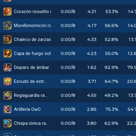
0.00/8
4.31
53.3%
14.
Corazón resuelto radiante
0.00/8
4.17
56.6%
14.
Morellonomicón radiante
0.00/8
4.33
52.8%
13.
Chaleco de zarzas radiante
0.00/8
4.23
55.0%
12.
Capa de fuego solar radiante
0.00/8
1.62
92.9%
79.
Disparo de ámbar evolucionado
0.00/8
3.71
64.7%
20.
Escudo de estratega
0.00/8
4.55
49.2%
13.
Regiaguardia radiante
0.00/8
2.85
75.3%
54.
Artillería OwO
0.00/8
3.80
62.9%
22.
Chispa iónica radiante