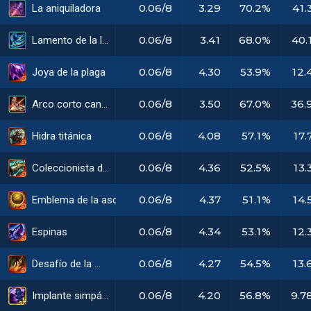
0.06/8
3.29
70.2%
41.
La aniquiladora
0.06/8
3.41
68.0%
40.
Lamento de la leona
0.06/8
4.30
53.9%
12.
Joya de la plaga
0.06/8
3.50
67.0%
36.
Arco corto candente
0.06/8
4.08
57.1%
17.
Hidra titánica
0.06/8
4.36
52.5%
13.
Coleccionista de oro
0.06/8
4.37
51.1%
14.
Emblema de la ascensión
0.06/8
4.34
53.1%
12.
Espinas
0.06/8
4.27
54.5%
13.
Desafío de la muerte
0.06/8
4.20
56.8%
9.7
Implante simpático