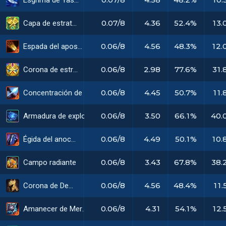
Esgrima de Yasuo
0.07/8
4.36
52.4%
13.
Capa de estratega
0.06/8
4.56
48.3%
12.
Espada del apostador
0.06/8
2.98
77.6%
31.
Corona de estratega
0.06/8
4.45
50.7%
11.
Concentración de francotirador
0.06/8
3.50
66.1%
40.
Armadura de explosión gélida
0.06/8
4.49
50.1%
10.
Égida del anochecer
0.06/8
3.43
67.8%
38.
Campo radiante
0.06/8
4.56
48.4%
11.
Corona de Demacia
0.06/8
4.31
54.1%
12.
Amanecer de Meraplata