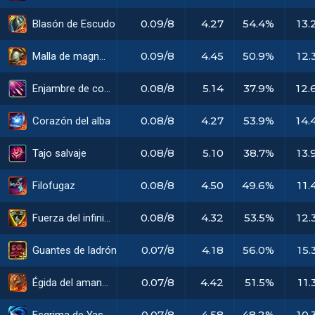
0.09/8
4.27
54.4%
13.
Blasón de Escudo de luz
0.09/8
4.45
50.9%
12.
Malla de magnate
0.08/8
5.14
37.9%
12.
Enjambre de cohetes
0.08/8
4.27
53.9%
14.
Corazón del alba
0.08/8
5.10
38.7%
13.
Tajo salvaje
0.08/8
4.50
49.6%
11.
Filofugaz
0.08/8
4.32
53.5%
12.
Fuerza del infinito
0.07/8
4.18
56.0%
15.
Guantes de ladrón radiante
0.07/8
4.42
51.5%
11.
Égida del amanecer
0.07/8
4.58
48.2%
10.