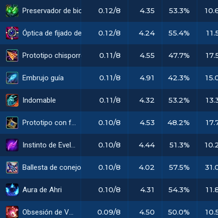
0.12/8
4.35
53.3%
10.
Preservador de biomateria
0.12/8
4.24
55.4%
11.
Óptica de fijado de objetivos
0.11/8
4.55
47.7%
17.
Prototipo chisporroteante
0.11/8
4.91
42.3%
15.
Embrujo guía
0.11/8
4.32
53.2%
13.
Indomable
0.10/8
4.53
48.2%
17.
Prototipo con fugas
0.10/8
4.44
51.3%
10.
Instinto de Evelynn
0.10/8
4.02
57.5%
31.
Ballesta de conejo de batalla
0.10/8
4.31
54.3%
11.
Aura de Ahri
0.09/8
4.50
50.0%
10.
Obsesión de Varus