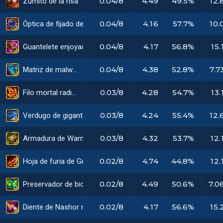
0.04/8
4.49
49.5%
12.
Zumito de la risa
0.04/8
4.16
57.7%
10.
Óptica de fijado de objetivos
0.04/8
4.17
56.8%
15.
Guantelete enjoyado radiante
0.04/8
4.38
52.8%
7.7
Matriz de malware
0.03/8
4.28
54.7%
13.
Filo mortal radiante
0.03/8
4.24
55.4%
12.
Verdugo de gigantes radiante
0.03/8
4.32
53.7%
12.
Armadura de Warmog radiante
0.02/8
4.74
44.8%
12.
Hoja de furia de Guinsoo radiante
0.02/8
4.49
50.6%
7.0
Preservador de biomateria
0.02/8
4.17
56.6%
15.
Diente de Nashor radiante