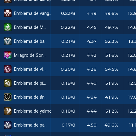
0.23/8
4.49
49.6%
12.
Emblema de vanguardia
0.22/8
4.45
49.7%
14.
Emblema de Meeple
0.21/8
4.37
52.3%
13.
Emblema de bastión
0.21/8
4.42
51.6%
12.
Milagro de Soraka
0.20/8
4.26
54.5%
14.
Emblema de viajante
0.19/8
4.40
51.9%
12.
Emblema de pícaro
0.19/8
4.84
41.9%
17.
Emblema de ánima
0.18/8
4.44
51.2%
12.
Emblema de yelmo sombrío
0.17/8
4.50
49.6%
11.
Emblema de pastor