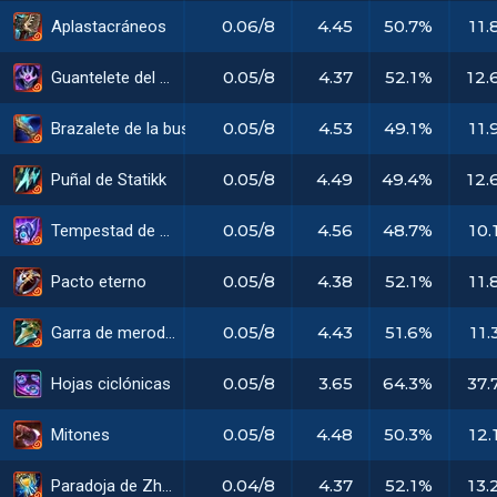
0.06/8
4.45
50.7%
11.
Aplastacráneos
0.05/8
4.37
52.1%
12.
Guantelete del Vacío
0.05/8
4.53
49.1%
11.
Brazalete de la buscadora
0.05/8
4.49
49.4%
12.
Puñal de Statikk
0.05/8
4.56
48.7%
10.
Tempestad de Luden
0.05/8
4.38
52.1%
11.
Pacto eterno
0.05/8
4.43
51.6%
11.
Garra de merodeador
0.05/8
3.65
64.3%
37.
Hojas ciclónicas
0.05/8
4.48
50.3%
12.
Mitones
0.04/8
4.37
52.1%
13.
Paradoja de Zhonya