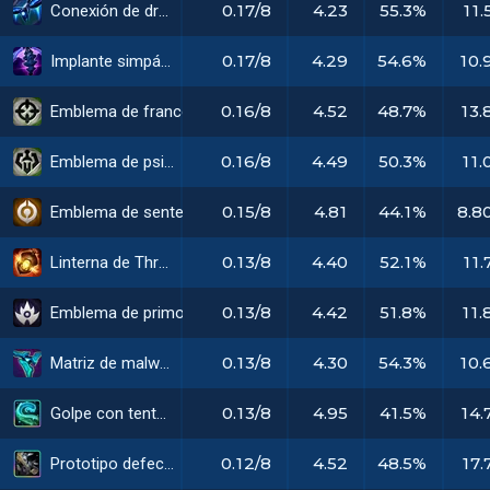
0.17/8
4.23
55.3%
11.
Conexión de dron
0.17/8
4.29
54.6%
10.
Implante simpático
0.16/8
4.52
48.7%
13.
Emblema de francotirador
0.16/8
4.49
50.3%
11.
Emblema de psiónico
0.15/8
4.81
44.1%
8.8
Emblema de sentenciador
0.13/8
4.40
52.1%
11.
Linterna de Thresh
0.13/8
4.42
51.8%
11.
Emblema de primordiano
0.13/8
4.30
54.3%
10.
Matriz de malware
0.13/8
4.95
41.5%
14.
Golpe con tentáculo
0.12/8
4.52
48.5%
17.
Prototipo defectuoso