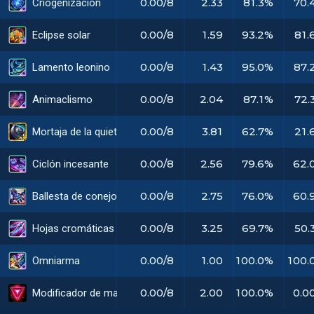
0.00/8
2.33
81.3%
70.
Criogenización
0.00/8
1.59
93.2%
81.
Eclipse solar
0.00/8
1.43
95.0%
87.
Lamento leonino
0.00/8
2.04
87.1%
72.
Animaclismo
0.00/8
3.81
62.7%
21.
Mortaja de la quietud radiante
0.00/8
2.56
79.6%
62.
Ciclón incesante
0.00/8
2.75
76.0%
60.
Ballesta de conejo prime
0.00/8
3.25
69.7%
50.
Hojas cromáticas de Vayne
0.00/8
1.00
100.0%
100.
Omniarma
0.00/8
2.00
100.0%
0.0
Modificador de mando: Doble golpe