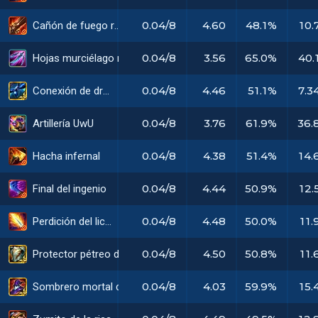
0.04/8
4.60
48.1%
10.
Cañón de fuego rápido
0.04/8
3.56
65.0%
40.
Hojas murciélago resonantes
0.04/8
4.46
51.1%
7.3
Conexión de dron
0.04/8
3.76
61.9%
36.
Artillería UwU
0.04/8
4.38
51.4%
14.
Hacha infernal
0.04/8
4.44
50.9%
12.
Final del ingenio
0.04/8
4.48
50.0%
11.
Perdición del liche
0.04/8
4.50
50.8%
11.
Protector pétreo de gárgola radiante
0.04/8
4.03
59.9%
15.
Sombrero mortal de Rabadon radiante