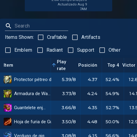
Actualizado Aug 9
7AM
Items Shown:
Craftable
Artifacts
Emblem
Radiant
Support
Other
Play
Item
Posición
Top 4
Victor
rate
5.39/8
4.37
52.4%
12.
Protector pétreo de gárgola
3.73/8
4.24
54.9%
14.
Armadura de Warmog
3.66/8
4.35
52.7%
13.
Guantelete enjoyado
3.50/8
4.48
50.0%
12.
Hoja de furia de Guinsoo
3.08/8
4.15
56.6%
14.
Verdugo de gigantes