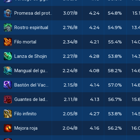
3.07/8
4.24
54.8%
15.
Promesa del protector
2.76/8
4.24
54.9%
13.
Rostro espiritual
2.34/8
4.21
55.4%
14.
Filo mortal
2.27/8
4.28
53.8%
14.
Lanza de Shojin
2.24/8
4.08
58.2%
14.
Mangual del guerrero
2.15/8
4.14
57.0%
14.
Bastón del Vacío
2.11/8
4.13
56.7%
15.
Guantes de ladrón
2.05/8
4.27
53.8%
14.
Filo infinito
2.04/8
4.16
56.2%
16.
Mejora roja