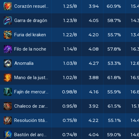
1.25/8
3.94
60.9%
15.
Corazón resuelto
1.23/8
4.05
58.7%
14.
Garra de dragón
1.22/8
4.20
55.7%
13.
Furia del kraken
1.14/8
4.08
57.8%
16.
Filo de la noche
1.03/8
4.27
53.3%
12.
Anomalía
1.02/8
3.88
61.8%
16.
Mano de la justicia
0.98/8
4.16
55.9%
16.
Fajín de mercurio
0.95/8
3.92
61.5%
15.
Chaleco de zarzas
0.75/8
4.22
55.1%
14.
Resolución titánica
0.74/8
4.04
59.0%
14.
Bastón del arcángel