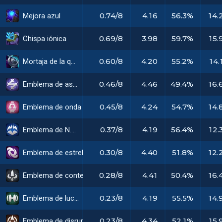
0.74/8
4.16
56.3%
14.
Mejora azul
0.69/8
3.98
59.7%
15.
Chispa iónica
0.60/8
4.20
55.2%
14.
Mortaja de la quietud
0.46/8
4.46
49.4%
16.
Emblema de astral
0.45/8
4.24
54.7%
14.
Emblema de onda espacial
0.37/8
4.19
56.4%
12.
Emblema de N.O.V.A.
0.30/8
4.40
51.8%
12.
Emblema de estrella oscura
0.28/8
4.41
50.4%
16.
Emblema de contendiente
0.23/8
4.19
55.5%
14.
Emblema de luchador
0.23/8
4.34
52.1%
15.
Emblema de disruptor temporal