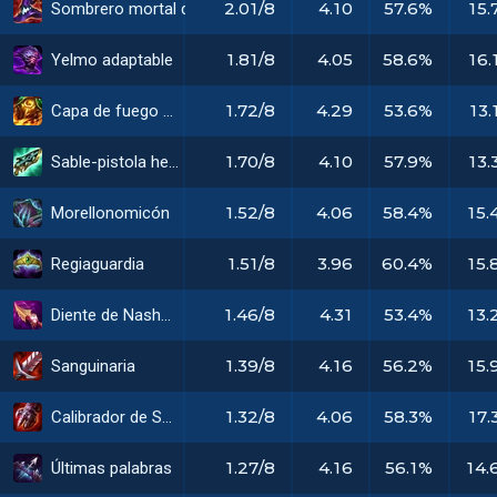
2.01/8
4.10
57.6%
15.
Sombrero mortal de Rabadon
1.81/8
4.05
58.6%
16.
Yelmo adaptable
1.72/8
4.29
53.6%
13.
Capa de fuego solar
1.70/8
4.10
57.9%
13.
Sable-pistola hextech
1.52/8
4.06
58.4%
15.
Morellonomicón
1.51/8
3.96
60.4%
15.
Regiaguardia
1.46/8
4.31
53.4%
13.
Diente de Nashor
1.39/8
4.16
56.2%
15.
Sanguinaria
1.32/8
4.06
58.3%
17.
Calibrador de Sterak
1.27/8
4.16
56.1%
14.
Últimas palabras