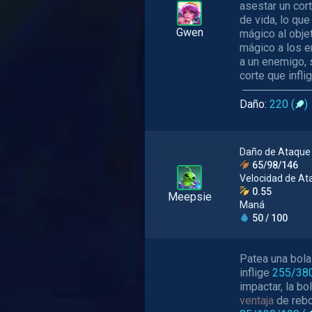
asestar un cor
de vida, lo que
Gwen
mágico al obje
mágico a los e
a un enemigo, 
corte que infli
Daño:
220 (
)
Daño de Ataque
65/98/146
Velocidad de At
0.55
Meepsie
Maná
50 / 100
Patea una bola 
inflige
255/38
impactar, la b
ventaja
de rebo