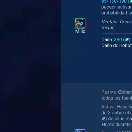
85/130/190
(
pueden activar
probabilidad s
Ventaja: Consu
mejor.
Milio
Daño:
380 (
)
Daño del rebo
Pasiva:
Obtien
todas las fuen
Activa:
Hace co
de X sobre el o
)
de daño mág
aturde durante