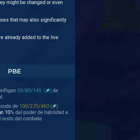
hey might be changed or even
xes that may also significantly
e already added to the live
PBE
infligen
50/80/140
(
)
de
l.
scudo de
100/275/460 (
)
un 10
% del poder de habilidad a
l resto del combate.