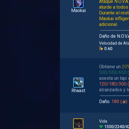
Ataque N.O.V.A
aturde a todos
Maokai
Durante el res
Maokai inflige
adicional.
Daño de N.O.V.
Velocidad de At
0.60
Obtiene un
20
500/550/650
(
asesta un tajo 
120/180/300
(
alcanzados y lo
Rhaast
Daño:
180 (
)
Vida
1300/2340/4