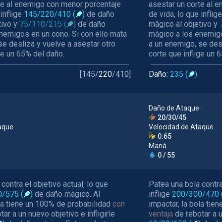
te al enemigo con menor porcentaje
asestar un corte al 
 inflige
145/220/410 (
)
de daño
de vida, lo que inflig
tivo y
75/110/215 (
)
de daño
mágico al objetivo y
nemigos en un cono. Si con ello mata
mágico a los enemigo
se desliza y vuelve a asestar otro
a un enemigo, se desl
ge un 65% del daño.
corte que inflige un 
[
145
/
220
/
410
]
Daño:
235 (
)
Daño de Ataque
20/30/45
aque
Velocidad de Ataque
0.65
Maná
0 / 55
contra el objetivo actual, lo que
Patea una bola contra 
0/575
(
)
de daño mágico. Al
inflige
200/300/470
ola tiene un 100% de probabilidad
con
impactar, la bola tie
tar a un nuevo objetivo e infligirle
ventaja
de rebotar a u