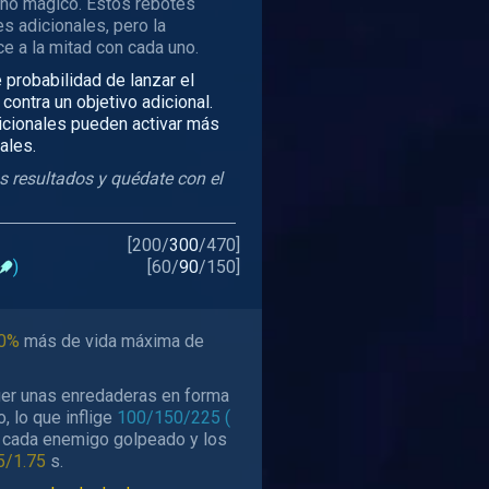
ño mágico. Estos rebotes
s adicionales, pero la
e a la mitad con cada uno.
 probabilidad de lanzar el
ontra un objetivo adicional.
icionales pueden activar más
ales.
s resultados y quédate con el
[
200
/
300
/
470
]
)
[
60
/
90
/
150
]
0%
más de vida máxima de
er unas enredaderas en forma
, lo que inflige
100/150/225 (
 cada enemigo golpeado y los
5/1.75
s.