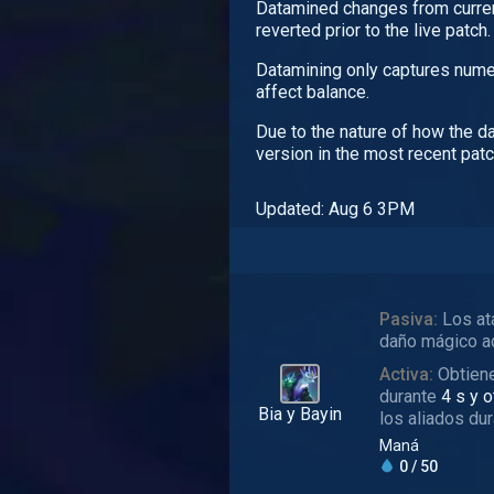
Datamined changes from curren
reverted prior to the live patch.
Datamining only captures numer
affect balance.
Due to the nature of how the d
version in the most recent patc
Updated: Aug 6 3PM
Pasiva:
Los at
daño mágico ad
Activa:
Obtien
durante
4 s y 
Bia y Bayin
los aliados du
Maná
0 / 50