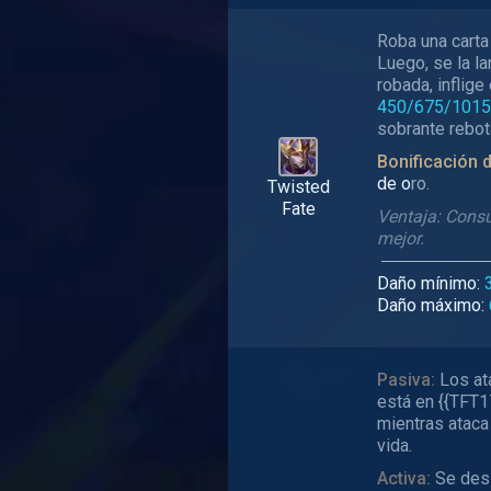
Roba una carta 
Luego, se la la
robada, inflige
450/675/1015
sobrante rebot
Bonificación d
de o
ro.
Twisted
Fate
Ventaja: Consu
mejor.
Daño mínimo:
Daño máximo:
Pasiva:
Los at
está en {{TFT
mientras atac
vida.
Activa:
Se desl