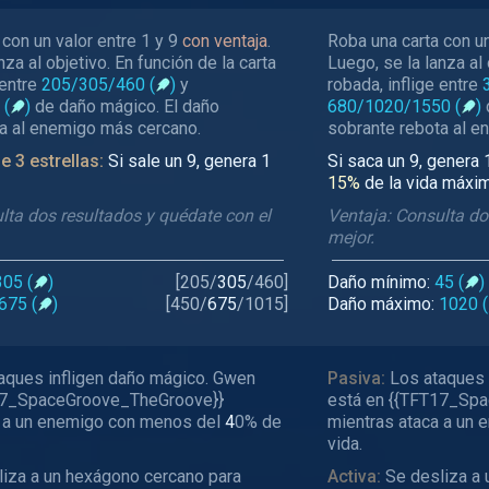
con un valor entre 1 y 9
con ventaja
.
Roba una carta con un
nza al objetivo. En función de la carta
Luego, se la lanza al 
 entre
205/305/460
(
)
y
robada, inflige entre
(
)
de daño mágico. El daño
680/1020/1550
(
)
a al enemigo más cercano.
sobrante rebota al e
e 3 estrellas:
Si sale un 9, genera 1
Si saca un 9, genera 1
15%
de la vida máx
lta dos resultados y quédate con el
Ventaja: Consulta do
mejor.
305 (
)
[
205
/
305
/
460
]
Daño mínimo:
45 (
)
675 (
)
[
450
/
675
/
1015
]
Daño máximo:
1020 (
aques infligen daño mágico. Gwen
Pasiva:
Los ataques 
17_SpaceGroove_TheGroove}}
está en {{TFT17_Sp
a a un enemigo con menos del
4
0% de
mientras ataca a un
vida.
iza a un hexágono cercano para
Activa:
Se desliza a 