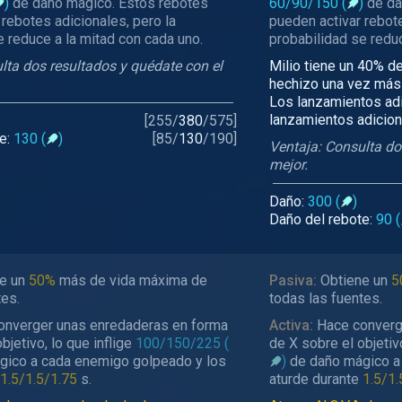
)
de daño mágico. Estos rebotes
60/90/150
(
)
de da
 rebotes adicionales, pero la
pueden activar rebote
e reduce a la mitad con cada uno.
probabilidad se reduc
lta dos resultados y quédate con el
Milio tiene un 40% de
hechizo una vez más c
Los lanzamientos ad
lanzamientos adicion
[
255
/
380
/
575
]
te:
130 (
)
[
85
/
130
/
190
]
Ventaja: Consulta do
mejor.
Daño:
300 (
)
Daño del rebote:
90 (
e un
50%
más de vida máxima de
Pasiva:
Obtiene un
5
tes.
todas las fuentes.
nverger unas enredaderas en forma
Activa:
Hace converg
bjetivo, lo que inflige
100/150/225 (
de X sobre el objetivo
ico a cada enemigo golpeado y los
)
de daño mágico a
1.5/1.5/1.75
s.
aturde durante
1.5/1.