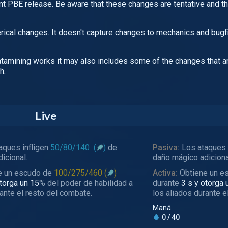
t PBE release. Be aware that these changes are tentative and t
ical changes. It doesn't capture changes to mechanics and bugfi
atamining works it may also includes some of the changes that ar
h.
Live
aques infligen
50/80/140
(
)
de
Pasiva:
Los ataques 
icional.
daño mágico adiciona
e un escudo de
100/275/460 (
)
Activa:
Obtiene un e
otorga un 15
% del poder de habilidad a
durante
3 s y otorga 
rante el resto del combate.
los aliados durante e
Maná
0 / 40