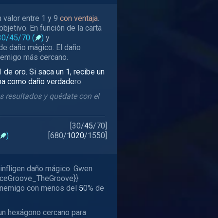
 valor entre 1 y 9
con ventaja
.
objetivo. En función de la carta
30/45/70
(
)
y
de daño mágico. El daño
nemigo más cercano.
 de oro. Si saca un 1, recibe un
ima como daño verdade
ro.
s resultados y quédate con el
[
30
/
45
/
70
]
)
[
680
/
1020
/
1550
]
infligen daño mágico. Gwen
aceGroove_TheGroove}}
 enemigo con menos del
5
0% de
un hexágono cercano para