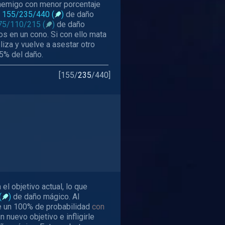
enemigo con menor porcentaje
e
155/235/440 (
)
de daño
75/110/215 (
)
de daño
s en un cono. Si con ello mata
iza y vuelve a asestar otro
65% del daño.
[
155
/
235
/
440
]
el objetivo actual, lo que
(
)
de daño mágico. Al
ne un 100% de probabilidad
con
n nuevo objetivo e infligirle