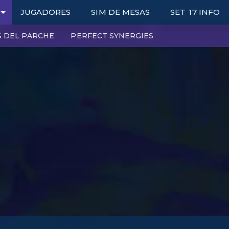
JUGADORES
SIM DE MESAS
SET 17 INFO
 DEL PARCHE
PERFECT SYNERGIES
RANKED LEADERBOARDS
UNIDADES
DOUBLE UP LEADERBOARDS
ATRIBUTOS
BOOKMARK LEADERBOARDS
OBJETOS
TOP UNIT PLAYERS
AUGMENTS
WRAPPED
PORTALS
SYNERGY GRID