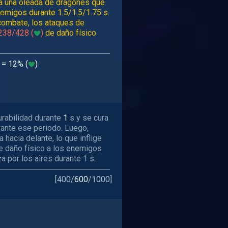
za una oleada de dragones que
nemigos durante 1.5/1.5/1.75 s.
 combate, los ataques de
238/428 (
)
de daño físico
= 12% (
)
rabilidad durante
1
s y se cura
ante ese periodo. Luego,
a hacia delante, lo que inflige
 daño físico a los enemigos
a por los aires durante 1 s.
[
400
/
600
/
1000
]