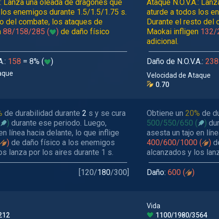
.: Lanza una oleada de dragones que
Ataque N.O.V.A.: Lan
 los enemigos durante 1.5/1.5/1.75 s.
aturde a todos los e
to del combate, los ataques de
Durante el resto del
n
88/158/285 (
)
de daño físico
Maokai infligen
132/
adicional.
A.:
158
= 8% (
)
Daño de N.O.V.A.:
238
aque
Velocidad de Ataque
0.70
%
de durabilidad durante
2
s y se cura
Obtiene un
20%
de du
)
durante ese periodo. Luego,
500/550/650
(
)
dur
en línea hacia delante, lo que inflige
asesta un tajo en líne
)
de daño físico a los enemigos
400/600/1000
(
)
de
s lanza por los aires durante 1 s.
alcanzados y los lanz
[
120
/
180
/
300
]
Daño:
600 (
)
Vida
212
1100/1980/3564